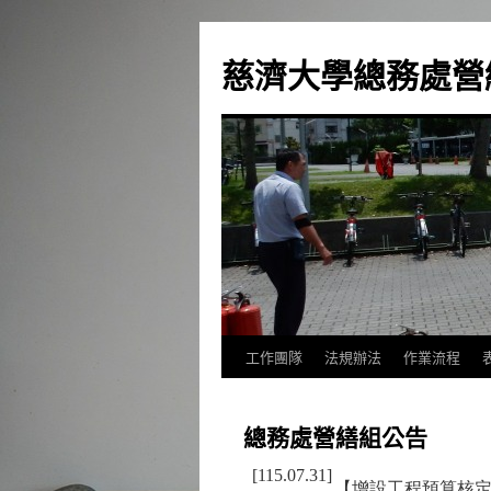
跳
至
慈濟大學總務處營
主
要
內
容
工作團隊
法規辦法
作業流程
總務處營繕組公告