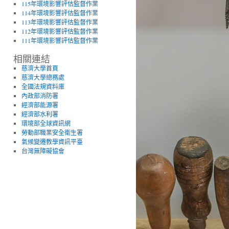
115年環境影響評估監督作業
114年環境影響評估監督作業
113年環境影響評估監督作業
112年環境影響評估監督作業
111年環境影響評估監督作業
相關連結
慈濟大學首頁
慈濟大學總務處
全國法規資料庫
內政部消防署
經濟部能源署
經濟部水利署
環境部全球資訊網
勞動部職業安全衛生署
氣候變遷教學資訊平臺
台灣無障礙協會